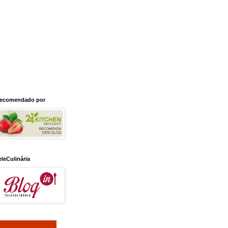
ecomendado por
eleCulinária