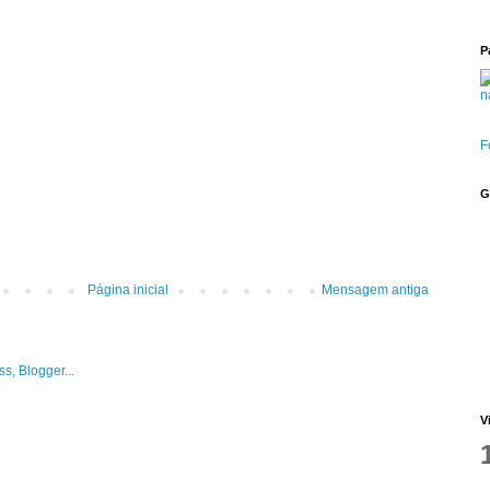
P
F
G
Página inicial
Mensagem antiga
V