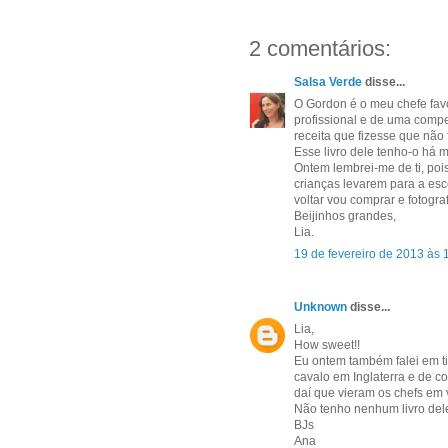
2 comentários:
Salsa Verde
disse...
O Gordon é o meu chefe fav
profissional e de uma compe
receita que fizesse que não
Esse livro dele tenho-o há
Ontem lembrei-me de ti, pois
crianças levarem para a esc
voltar vou comprar e fotograf
Beijinhos grandes,
Lia.
19 de fevereiro de 2013 às 
Unknown
disse...
Lia,
How sweet!!
Eu ontem também falei em ti 
cavalo em Inglaterra e de 
daí que vieram os chefs em 
Não tenho nenhum livro dele
BJs
Ana