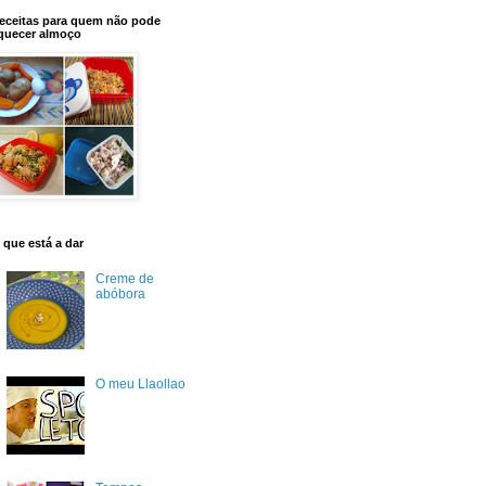
eceitas para quem não pode
quecer almoço
 que está a dar
Creme de
abóbora
O meu Llaollao