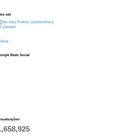
ara sair
ollow
oogle Rede Social
isualizações
1,658,925