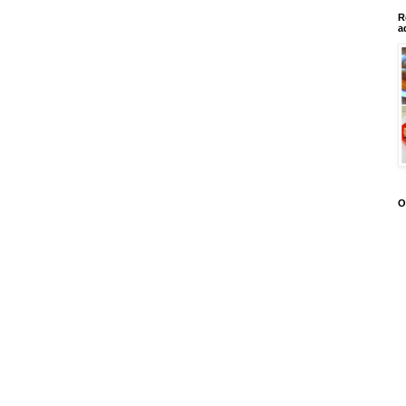
R
a
O