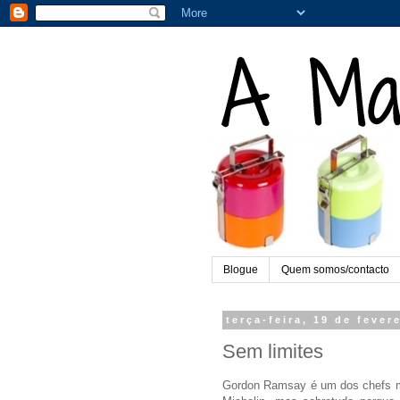
Blogue
Quem somos/contacto
terça-feira, 19 de fever
Sem limites
Gordon
Ramsay é um dos chefs
m