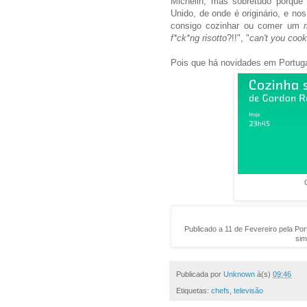
Michelin,
mas sobretudo porque
Unido, de onde é originário, e n
os
consigo cozinhar ou comer um
f*ck*ng risotto
?!!", "
can't you coo
Po
is que há novidades
em Portug
Publicado a 11 de Fevereiro pela Po
sim
Publicada por
Unknown
à(s)
09:46
Etiquetas:
chefs
,
televisão