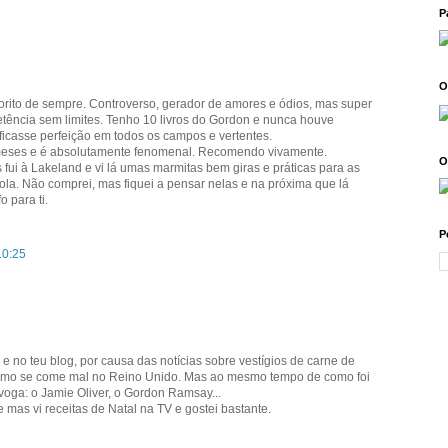
P
O
orito de sempre. Controverso, gerador de amores e ódios, mas super
tência sem limites. Tenho 10 livros do Gordon e nunca houve
 ficasse perfeição em todos os campos e vertentes.
 meses e é absolutamente fenomenal. Recomendo vivamente.
O
 fui à Lakeland e vi lá umas marmitas bem giras e práticas para as
ola. Não comprei, mas fiquei a pensar nelas e na próxima que lá
o para ti.
P
10:25
e no teu blog, por causa das notícias sobre vestígios de carne de
como se come mal no Reino Unido. Mas ao mesmo tempo de como foi
voga: o Jamie Oliver, o Gordon Ramsay...
 mas vi receitas de Natal na TV e gostei bastante.